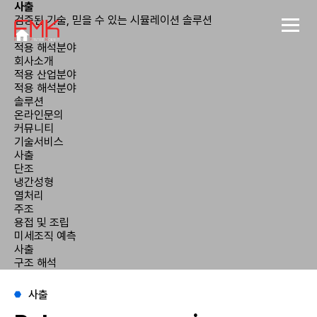
사출
검증된 기술, 믿을 수 있는 시뮬레이션 솔루션
적용 해석분야
회사소개
적용 산업분야
적용 해석분야
솔루션
온라인문의
커뮤니티
기술서비스
사출
단조
냉간성형
열처리
주조
용접 및 조립
미세조직 예측
사출
구조 해석
사출