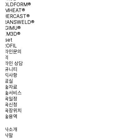
OLDFORM®
IMHEAT®
HERCAST®
RANSWELD®
IGIMU®
EM3D®
set
OFIL
라인문의
의
라인 상담
뮤니티
지사항
료실
술자료
술서비스
육일정
육신청
육장위치
술용역
사소개
사말