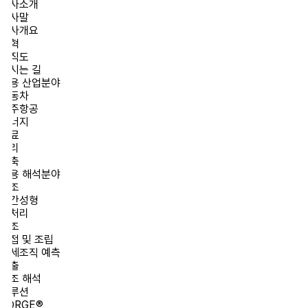
사소개
사말
사개요
혁
직도
시는 길
용 산업분야
동차
주항공
너지
료
리
축
용 해석분야
조
간성형
처리
조
접 및 조립
세조직 예측
출
조 해석
루션
ORGE®