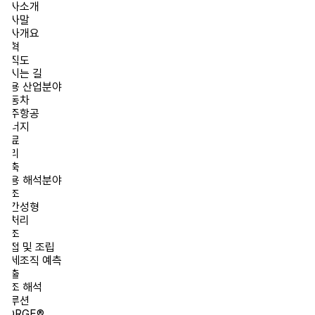
사소개
사말
사개요
혁
직도
시는 길
용 산업분야
동차
주항공
너지
료
리
축
용 해석분야
조
간성형
처리
조
접 및 조립
세조직 예측
출
조 해석
루션
ORGE®