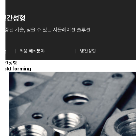
냉간성형
증된 기술, 믿을 수 있는 시뮬레이션 솔루션
적용 해석분야
냉간성형
간성형
ld forming