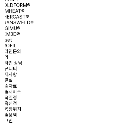
OLDFORM®
IMHEAT®
HERCAST®
RANSWELD®
IGIMU®
EM3D®
set
OFIL
라인문의
의
라인 상담
뮤니티
지사항
료실
술자료
술서비스
육일정
육신청
육장위치
술용역
그인