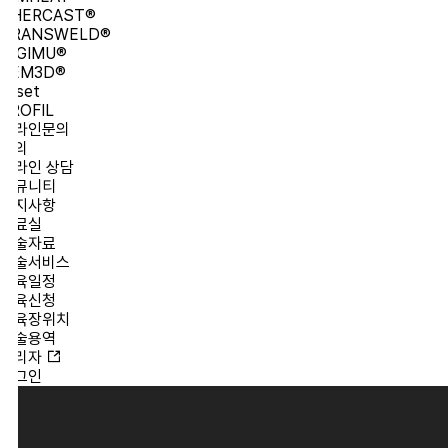
HERCAST®
RANSWELD®
IGIMU®
EM3D®
set
OFIL
라인문의
의
라인 상담
뮤니티
지사항
료실
술자료
술서비스
육일정
육신청
육장위치
술용역
리자
그인